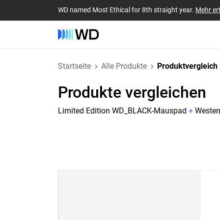
WD named Most Ethical for 8th straight year.
Mehr er
Startseite
Alle Produkte
Produktvergleich
Produkte vergleichen
Limited Edition WD_BLACK-Mauspad
+
Wester