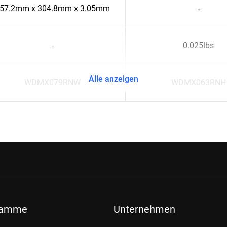
57.2mm x 304.8mm x 3.05mm
-
-
0.025lbs
Alle anzeigen
WDMX079RNW
WDMX063RNH
ramme
Unternehmen