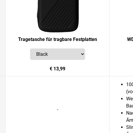
Tragetasche für tragbare Festplatten
WD
€ 13,99
10
(v
We
Bau
-
Nac
Är
Sli