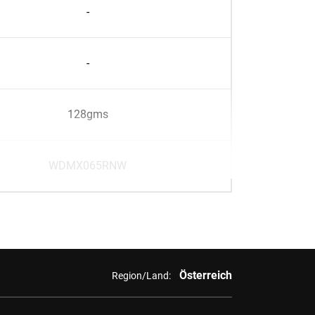
-
-
128gms
WDMX065RNW
Österreich
Region/Land: