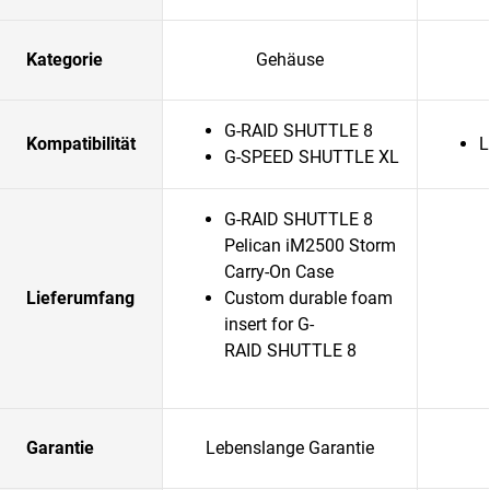
Kategorie
Gehäuse
G-RAID SHUTTLE 8
Kompatibilität
L
G-SPEED SHUTTLE XL
G-RAID SHUTTLE 8
Pelican iM2500 Storm
Carry-On Case
Lieferumfang
Custom durable foam
insert for G-
RAID SHUTTLE 8
Garantie
Lebenslange Garantie