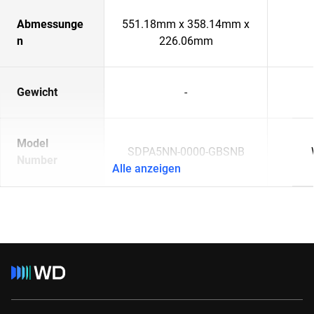
Abmessunge
551.18mm x 358.14mm x
n
226.06mm
Gewicht
-
Model
SDPA5NN-0000-GBSNB
Number
Alle anzeigen