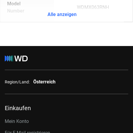
Model
WDMX063RNH
Number
Alle anzeigen
Österreich
Region/Land:
Einkaufen
Mein Konto
Für E-Mail registrieren