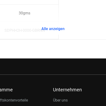
30gms
Alle anzeigen
SDPHH2H-0000-GBRNN
ramme
Unternehmen
tskontenvorteile
Über uns