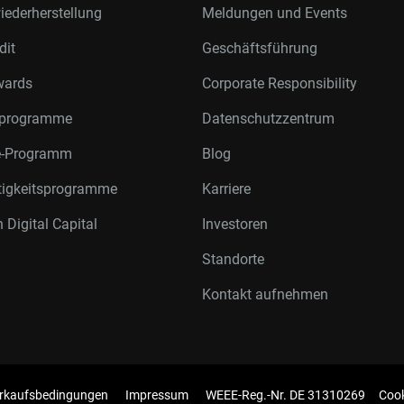
ederherstellung
Meldungen und Events
dit
Geschäftsführung
wards
Corporate Responsibility
rprogramme
Datenschutzzentrum
te-Programm
Blog
tigkeitsprogramme
Karriere
 Digital Capital
Investoren
Standorte
Kontakt aufnehmen
rkaufsbedingungen
Impressum
WEEE-Reg.-Nr. DE 31310269
Cook