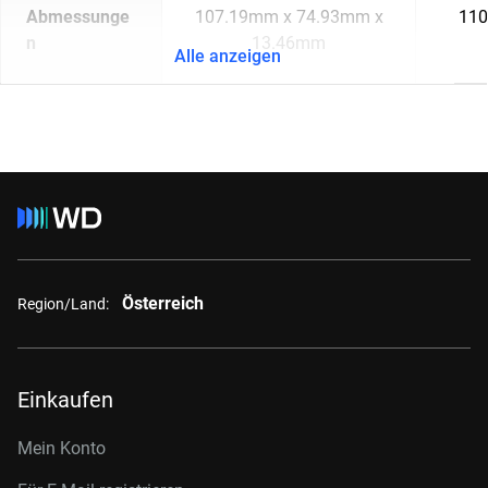
Abmessunge
107.19mm x 74.93mm x
110
n
13.46mm
Alle anzeigen
Österreich
Region/Land:
Einkaufen
Mein Konto