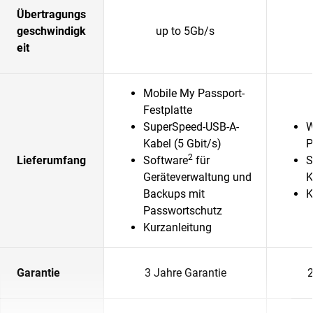
Übertragungs
geschwindigk
up to 5Gb/s
eit
Mobile My Passport-
Festplatte
SuperSpeed-USB-A-
W
Kabel (5 Gbit/s)
P
2
Lieferumfang
Software
für
S
Geräteverwaltung und
K
Backups mit
K
Passwortschutz
Kurzanleitung
Garantie
3 Jahre Garantie
2