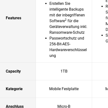
E
Erstellen Sie
R
intelligente Backups
S
mit der inbegriffenen
Features
f
2
Software
für die
M
Geräteverwaltung inkl.
D
Ransomware-Schutz
S
Passwortschutz und
G
256-Bit-AES-
Hardwareverschlüssel
ung
Capacity
1TB
Kategorie
Mobile Festplatte
M
Anschluss
Micro-B