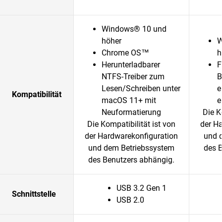
Windows® 10 und
höher
W
Chrome OS™
h
Herunterladbarer
F
NTFS-Treiber zum
B
Lesen/Schreiben unter
e
Kompatibilität
macOS 11+ mit
e
Neuformatierung
Die K
Die Kompatibilität ist von
der H
der Hardwarekonfiguration
und 
und dem Betriebssystem
des 
des Benutzers abhängig.
USB 3.2 Gen 1
Schnittstelle
USB 2.0