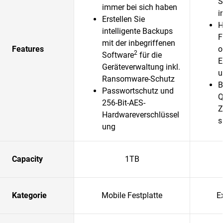
S
immer bei sich haben
i
Erstellen Sie
H
intelligente Backups
F
mit der inbegriffenen
Features
o
2
Software
für die
E
Geräteverwaltung inkl.
u
Ransomware-Schutz
B
Passwortschutz und
Q
256-Bit-AES-
Z
Hardwareverschlüssel
s
ung
Capacity
1TB
Kategorie
Mobile Festplatte
E