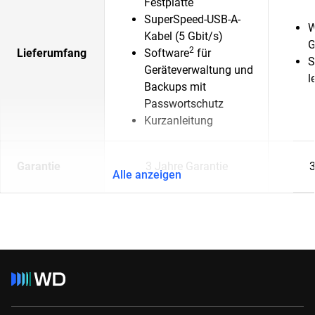
Festplatte
SuperSpeed-USB-A-
W
Kabel (5 Gbit/s)
G
2
Lieferumfang
Software
für
S
Geräteverwaltung und
l
Backups mit
Passwortschutz
Kurzanleitung
Garantie
3 Jahre Garantie
3
Alle anzeigen