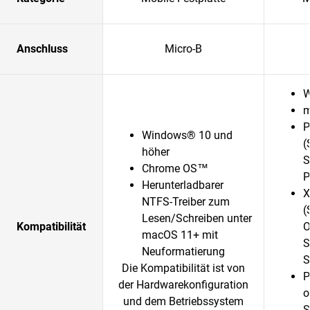
Anschluss
Micro-B
W
m
P
Windows® 10 und
(
höher
S
Chrome OS™
P
Herunterladbarer
X
NTFS-Treiber zum
(
Lesen/Schreiben unter
Kompatibilität
O
macOS 11+ mit
S
Neuformatierung
S
Die Kompatibilität ist von
P
der Hardwarekonfiguration
o
und dem Betriebssystem
S