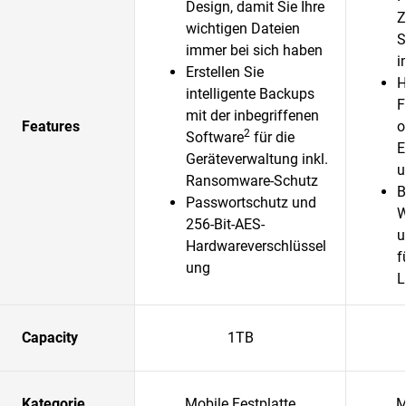
Design, damit Sie Ihre
Z
wichtigen Dateien
S
immer bei sich haben
i
Erstellen Sie
H
intelligente Backups
F
mit der inbegriffenen
Features
o
2
Software
für die
E
Geräteverwaltung inkl.
u
Ransomware-Schutz
B
Passwortschutz und
W
256-Bit-AES-
u
Hardwareverschlüssel
f
ung
L
Capacity
1TB
Kategorie
Mobile Festplatte
M