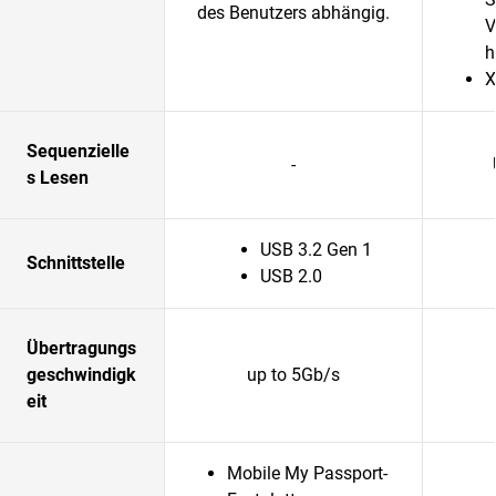
des Benutzers abhängig.
V
h
X
Sequenzielle
-
s Lesen
USB 3.2 Gen 1
Schnittstelle
USB 2.0
Übertragungs
geschwindigk
up to 5Gb/s
eit
Mobile My Passport-