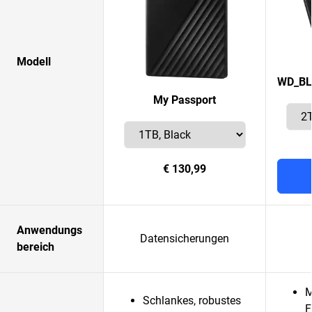
Modell
WD_BL
My Passport
€ 130,99
Anwendungs
Datensicherungen
bereich
M
Schlankes, robustes
F