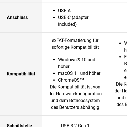
USB-A
Anschluss
USB-C (adapter
included)
exFAT-Formatierung für
W
sofortige Kompatibilität
h
F
Windows® 10 und
B
höher
e
macOS 11 und höher
Kompatibilität
e
ChromeOS™
Die K
Die Kompatibilität ist von
der H
der Hardwarekonfiguration
und 
und dem Betriebssystem
des 
des Benutzers abhängig
Schnittstelle
USB 3.2 Gen 1