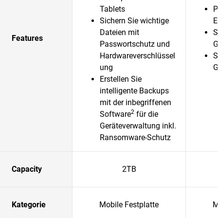
Tablets
P
Sichern Sie wichtige
E
Dateien mit
S
Features
Passwortschutz und
G
Hardwareverschlüssel
S
ung
G
Erstellen Sie
intelligente Backups
mit der inbegriffenen
2
Software
für die
Geräteverwaltung inkl.
Ransomware-Schutz
Capacity
2TB
Kategorie
Mobile Festplatte
M