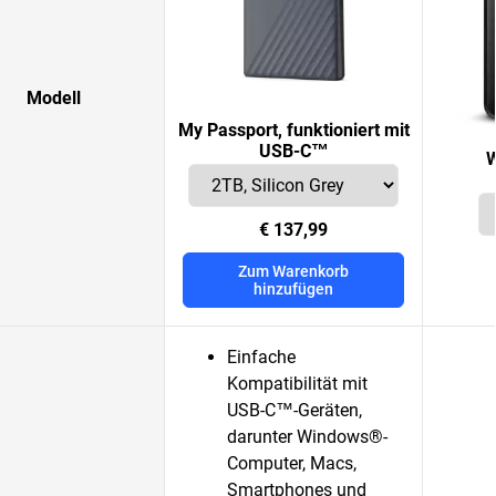
Modell
My Passport, funktioniert mit
USB-C™
W
€ 137,99
Zum Warenkorb
hinzufügen
Einfache
Kompatibilität mit
USB-C™-Geräten,
darunter Windows®-
Computer, Macs,
Smartphones und