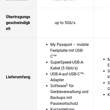
Übertragungs
geschwindigk
up to 5Gb/s
eit
My Passport – mobile
Festplatte mit USB-
C™
M
SuperSpeed-USB-A-
E
Kabel (5 Gbit/s)
S
USB-A-auf-USB-C™-
Lieferumfang
K
Adapter
S
2
Software
für
G
Geräteverwaltung und
K
Backups mit
Passwortschutz
Kurzanleitung