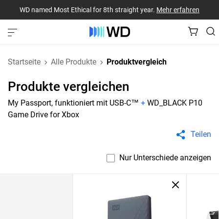
WD named Most Ethical for 8th straight year.
Mehr erfahren
Startseite
Alle Produkte
Produktvergleich
Produkte vergleichen
My Passport, funktioniert mit USB-C™
+
WD_BLACK P10
Game Drive for Xbox
Teilen
Nur Unterschiede anzeigen