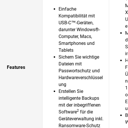
M
Einfache
X
Kompatibilität mit
U
USB-C™-Geräten,
e
darunter Windows®-
M
Computer, Macs,
d
Smartphones und
S
Tablets
i
Sichern Sie wichtige
H
Dateien mit
Features
F
Passwortschutz und
Ü
Hardwareverschlüssel
n
ung
1
Erstellen Sie
o
intelligente Backups
E
mit der inbegriffenen
u
2
Software
für die
B
Geräteverwaltung inkl.
W
Ransomware-Schutz