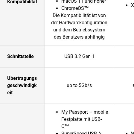
macOS 11 und höher
Kompatibilität
X
ChromeOS™
Die Kompatibilität ist von
der Hardwarekonfiguration
und dem Betriebssystem
des Benutzers abhängig
Schnittstelle
USB 3.2 Gen 1
Übertragungs
geschwindigk
up to 5Gb/s
eit
My Passport – mobile
Festplatte mit USB-
C™
SuperSpeed-USB-A-
W