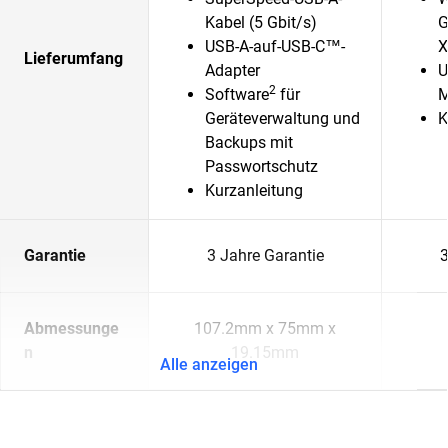
Kabel (5 Gbit/s)
G
USB-A-auf-USB-C™-
Lieferumfang
Adapter
U
2
Software
für
M
Geräteverwaltung und
K
Backups mit
Passwortschutz
Kurzanleitung
Garantie
3 Jahre Garantie
3
Abmessunge
107.2mm x 75mm x
n
19.15mm
Alle anzeigen