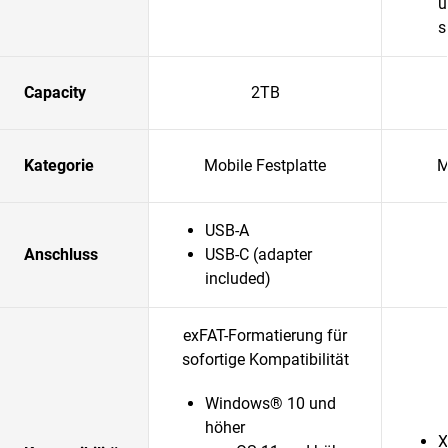
u
s
Capacity
2TB
Kategorie
Mobile Festplatte
M
USB-A
Anschluss
USB-C (adapter
included)
exFAT-Formatierung für
sofortige Kompatibilität
Windows® 10 und
höher
X