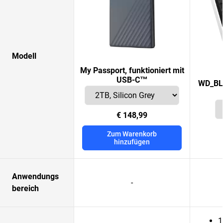
Modell
My Passport, funktioniert mit
USB-C™
WD_BL
€ 148,99
Zum Warenkorb
hinzufügen
Anwendungs
-
bereich
1