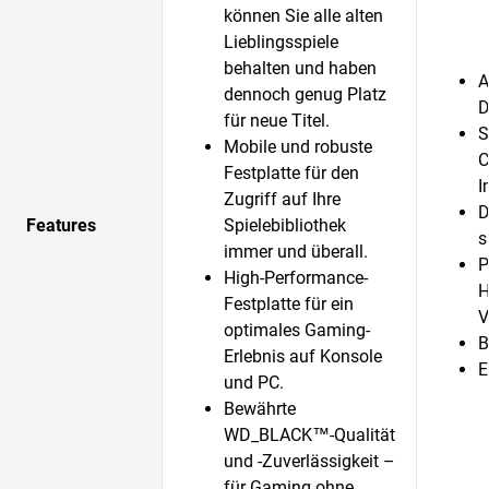
können Sie alle alten
Lieblingsspiele
behalten und haben
A
dennoch genug Platz
D
für neue Titel.
S
Mobile und robuste
C
Festplatte für den
I
Zugriff auf Ihre
D
Features
Spielebibliothek
s
immer und überall.
P
High-Performance-
H
Festplatte für ein
V
optimales Gaming-
B
Erlebnis auf Konsole
E
und PC.
Bewährte
WD_BLACK™-Qualität
und -Zuverlässigkeit –
für Gaming ohne