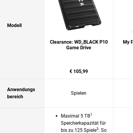
Modell
Clearance: WD_BLACK P10
My P
Game Drive
€ 105,99
Anwendungs
Spielen
bereich
1
Maximal 5 TB
Speicherkapazität für
3
bis zu 125 Spiele
. So