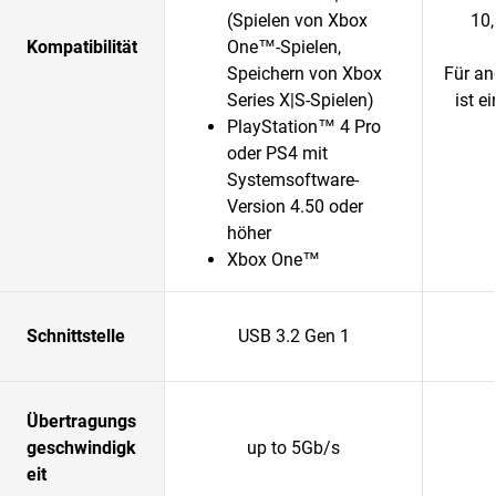
(Spielen von Xbox
10,
Kompatibilität
One™-Spielen,
Speichern von Xbox
Für an
Series X|S-Spielen)
ist e
PlayStation™ 4 Pro
oder PS4 mit
Systemsoftware-
Version 4.50 oder
höher
Xbox One™
Schnittstelle
USB 3.2 Gen 1
Übertragungs
geschwindigk
up to 5Gb/s
eit