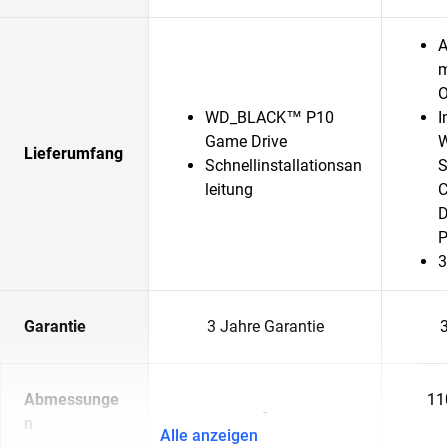
A
m
O
WD_BLACK™ P10
I
Game Drive
W
Lieferumfang
Schnellinstallationsan
S
leitung
C
D
P
3
Garantie
3 Jahre Garantie
3
Abmessunge
11
-
n
Alle anzeigen