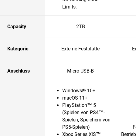
Limits.
Capacity
2TB
Kategorie
Externe Festplatte
E
Anschluss
Micro USB-B
Windows® 10+
macOS 11+
PlayStation™ 5
(Spielen von PS4™-
Spielen, Speichern von
PS5-Spielen)
F
Xbox Series X|S™
Betri