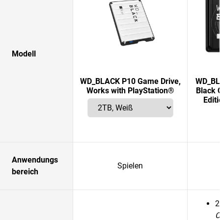
Modell
WD_BLACK P10 Game Drive,
WD_BLA
Works with PlayStation®
Black 
Edit
Anwendungs
Spielen
bereich
2
C