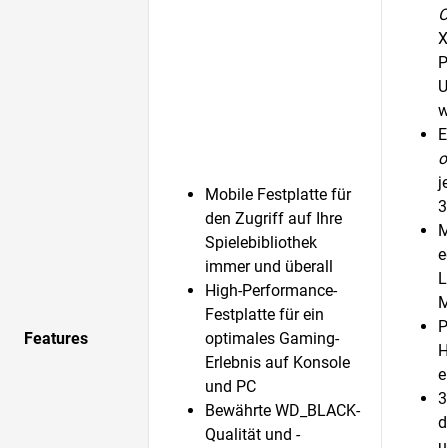
O
X
P
U
w
E
o
j
Mobile Festplatte für
3
den Zugriff auf Ihre
M
Spielebibliothek
e
immer und überall
L
High-Performance-
M
Festplatte für ein
P
Features
optimales Gaming-
H
Erlebnis auf Konsole
e
und PC
3
Bewährte WD_BLACK-
d
Qualität und -
u