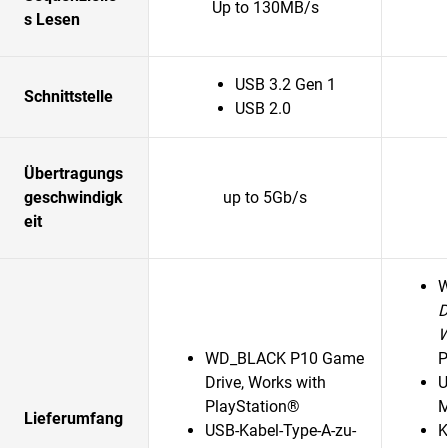
Up to 130MB/s
s Lesen
USB 3.2 Gen 1
Schnittstelle
USB 2.0
Übertragungs
geschwindigk
up to 5Gb/s
eit
D
WD_BLACK P10 Game
P
Drive, Works with
U
PlayStation®
M
Lieferumfang
USB-Kabel-Type-A-zu-
K