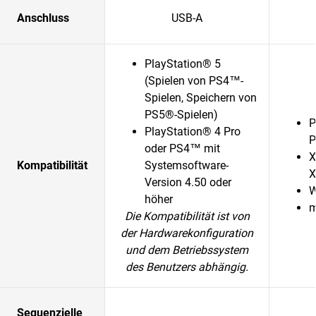
Anschluss
USB-A
PlayStation® 5
(Spielen von PS4™-
Spielen, Speichern von
PS5®-Spielen)
P
PlayStation® 4 Pro
P
oder PS4™ mit
X
Kompatibilität
Systemsoftware-
X
Version 4.50 oder
W
höher
m
Die Kompatibilität ist von
der Hardwarekonfiguration
und dem Betriebssystem
des Benutzers abhängig.
Sequenzielle