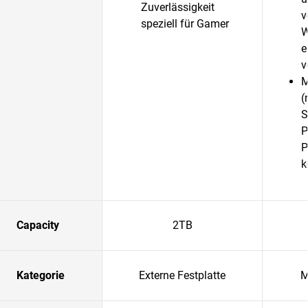
Zuverlässigkeit
v
speziell für Gamer
W
e
v
M
(
S
P
P
k
Capacity
2TB
Kategorie
Externe Festplatte
M