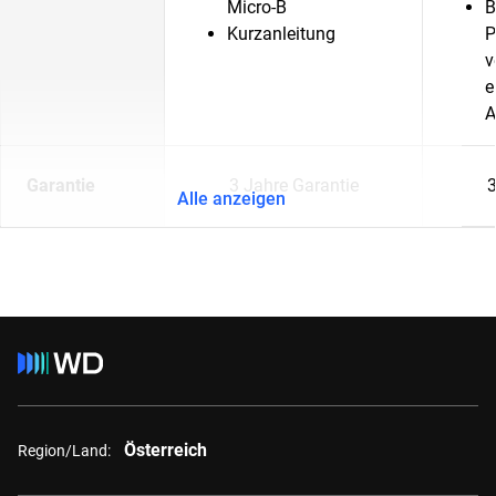
Micro-B
B
Kurzanleitung
P
v
e
A
Garantie
3 Jahre Garantie
3
Alle anzeigen
Österreich
Region/Land: