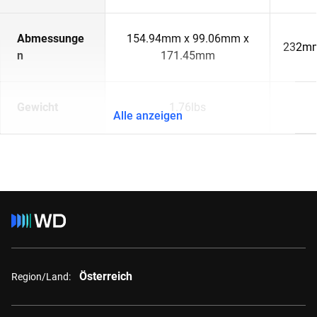
Abmessunge
154.94mm x 99.06mm x
232mm
n
171.45mm
Gewicht
1.76lbs
Alle anzeigen
Österreich
Region/Land: