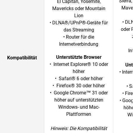
Sierra,
El Capitan, Yosemite,
Maver
Mavericks oder Mountain
Lion
• DL
• DLNA®/UPnP®-Geräte für
oder P
das Streaming
• Router für die
Internetverbindung
In
Unterstützte Browser
Kompatibilität
• Internet Explorer® 10 oder
Unt
höher
• Inte
• Safari® 6 oder höher
• Firefox® 30 oder höher
• S
• Google Chrome™ 31 oder
• Fir
höher auf unterstützten
• Goo
Windows- und Mac-
höhe
Plattformen
Wi
Hinweis:
Die Kompatibilität