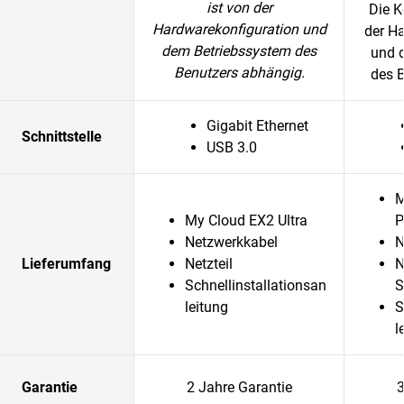
ist von der
Die K
Hardwarekonfiguration und
der H
dem Betriebssystem des
und 
Benutzers abhängig.
des 
Gigabit Ethernet
Schnittstelle
USB 3.0
M
My Cloud EX2 Ultra
P
Netzwerkkabel
N
Lieferumfang
Netzteil
N
Schnellinstallationsan
S
leitung
S
l
Garantie
2 Jahre Garantie
3