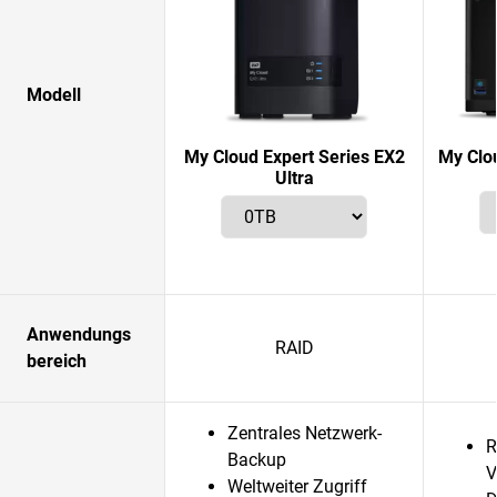
Modell
My Cloud Expert Series EX2
My Clo
Ultra
Anwendungs
RAID
bereich
Zentrales Netzwerk-
R
Backup
V
Weltweiter Zugriff