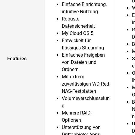
D
Einfache Einrichtung,
W
intuitive Nutzung
E
Robuste
i
Datensicherheit
R
My Cloud OS 5
D
Entwickelt für
B
flüssiges Streaming
M
Einfaches Freigeben
Features
S
von Dateien und
e
Ordnern
O
Mit extrem
I
zuverlässigen WD Red
M
NAS-Festplatten
O
Volumeverschlüsselun
B
g
N
Mehrere RAID-
n
Optionen
U
Unterstützung von
D
Drittanbieter-Apps