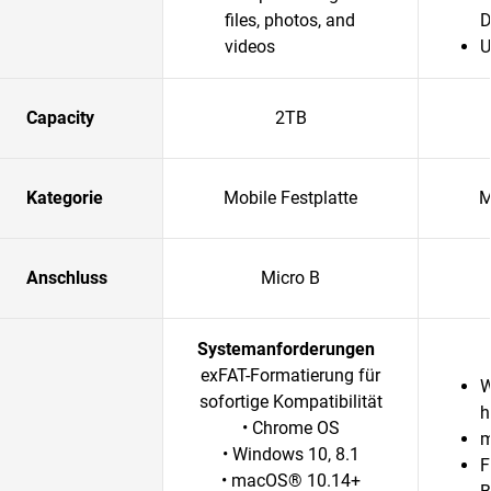
files, photos, and
D
videos
U
Capacity
2TB
Kategorie
Mobile Festplatte
M
Anschluss
Micro B
Systemanforderungen
exFAT-Formatierung für
W
sofortige Kompatibilität
h
• Chrome OS
m
• Windows 10, 8.1
F
• macOS® 10.14+