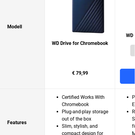
Modell
WD 
WD Drive for Chromebook
€ 79,99
Certified Works With
P
Chromebook
E
Plug-and-play storage
R
out of the box
S
Features
Slim, stylish, and
f
compact design for
M