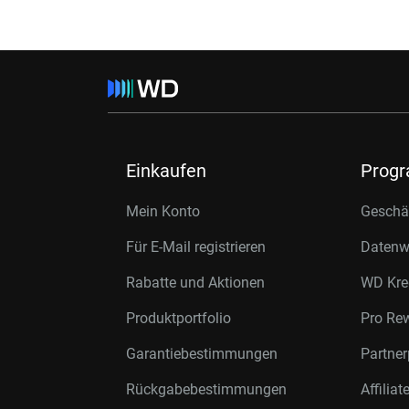
Einkaufen
Prog
Mein Konto
Geschäf
Für E-Mail registrieren
Datenwi
Rabatte und Aktionen
WD Kre
Produktportfolio
Pro Re
Garantiebestimmungen
Partne
Rückgabebestimmungen
Affilia