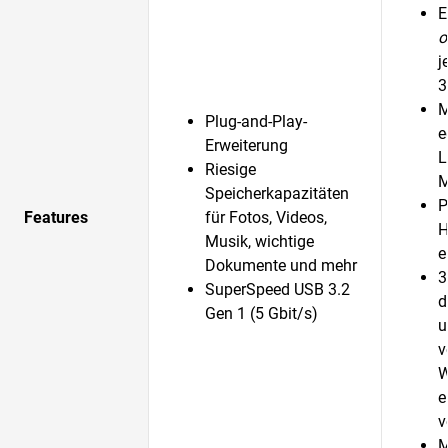
E
o
j
3
M
Plug-and-Play-
e
Erweiterung
L
Riesige
M
Speicherkapazitäten
P
Features
für Fotos, Videos,
H
Musik, wichtige
e
Dokumente und mehr
3
SuperSpeed USB 3.2
d
Gen 1 (5 Gbit/s)
u
v
W
e
v
M