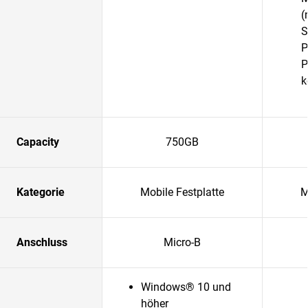
(
S
P
P
k
Capacity
750GB
Kategorie
Mobile Festplatte
M
Anschluss
Micro-B
Windows® 10 und
höher