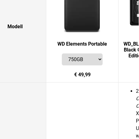
Modell
WD Elements Portable
WD_BLA
Black 
Edit
€ 49,99
2
C
O
X
P
U
w