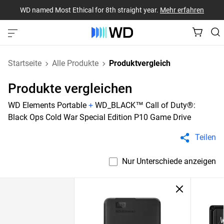
WD named Most Ethical for 8th straight year.
Mehr erfahren
Startseite
Alle Produkte
Produktvergleich
Produkte vergleichen
WD Elements Portable
+
WD_BLACK™ Call of Duty®:
Black Ops Cold War Special Edition P10 Game Drive
Teilen
Nur Unterschiede anzeigen