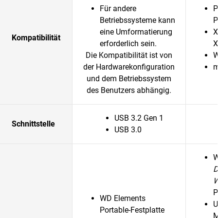
Für andere
P
Betriebssysteme kann
P
eine Umformatierung
X
Kompatibilität
erforderlich sein.
X
Die Kompatibilität ist von
W
der Hardwarekonfiguration
m
und dem Betriebssystem
des Benutzers abhängig.
USB 3.2 Gen 1
Schnittstelle
USB 3.0
D
P
WD Elements
U
Portable-Festplatte
M