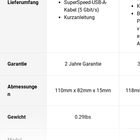
Lieferumfang
SuperSpeed-USB-A-
K
Kabel (5 Gbit/s)
B
Kurzanleitung
P
v
e
A
Garantie
2 Jahre Garantie
3
Abmessunge
110mm x 82mm x 15mm
118mm
n
Gewicht
0.29lbs
Model