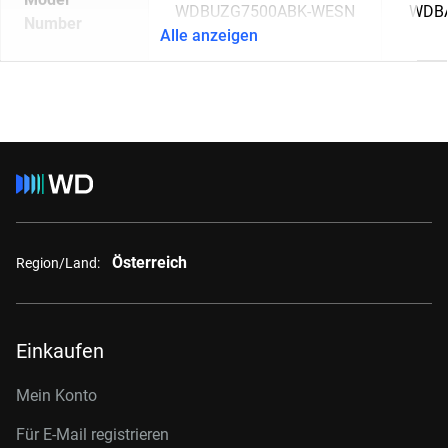
WDBUZG7500ABK-WESN
WDB
Number
Alle anzeigen
Österreich
Region/Land:
Einkaufen
Mein Konto
Für E-Mail registrieren