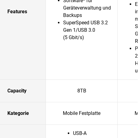
Software
für
E
Geräteverwaltung und
Features
i
Backups
m
SuperSpeed USB 3.2
S
Gen 1/USB 3.0
G
(5 Gbit/s)
R
P
2
H
u
Capacity
8TB
Kategorie
Mobile Festplatte
M
USB-A