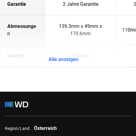
Garantie
2 Jahre Garantie
3
Abmessunge
139.3mm x 49mm x
110mm
n
170.6mm
Gewicht
960gms
Alle anzeigen
Österreich
Region/Land: