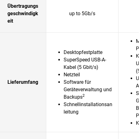
Übertragungs
geschwindigk
up to 5Gb/s
eit
M
P
Desktopfestplatte
K
SuperSpeed USB-A-
U
Kabel (5 Gbit/s)
(
Netzteil
U
Lieferumfang
Software für
A
Geräteverwaltung und
S
2
Backups
G
Schnellinstallationsan
B
leitung
P
K