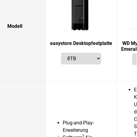
Modell
easystore Desktopfestplatte
WD My 
Emeral
E
K
U
d
C
Plug-and-Play-
S
Erweiterung
T
2