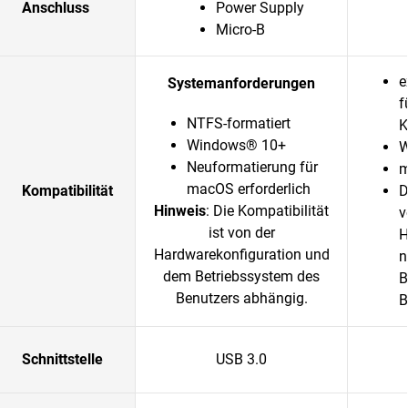
Anschluss
Power Supply
Micro-B
e
Systemanforderungen
f
NTFS-formatiert
K
Windows® 10+
W
Neuformatierung für
m
macOS erforderlich
Kompatibilität
D
Hinweis
: Die Kompatibilität
v
ist von der
H
Hardwarekonfiguration und
n
dem Betriebssystem des
B
Benutzers abhängig.
B
Schnittstelle
USB 3.0