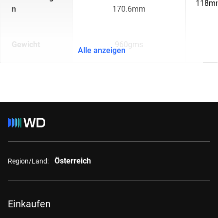
118mm
n
170.6mm
Gewicht
960gms
Alle anzeigen
Österreich
Region/Land:
Einkaufen