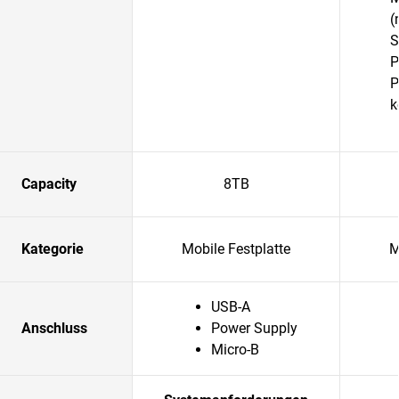
(
S
P
P
k
Capacity
8TB
Kategorie
Mobile Festplatte
M
USB-A
Anschluss
Power Supply
Micro-B