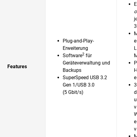
E
o
j
3
M
Plug-and-Play-
e
Erweiterung
L
2
Software
für
M
Geräteverwaltung und
P
Features
Backups
H
SuperSpeed USB 3.2
e
Gen 1/USB 3.0
3
(5 Gbit/s)
d
u
v
W
e
v
M