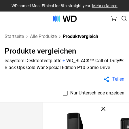
WD named Most Ethical for 8th straight year.
Mehr erfahren
Startseite
Alle Produkte
Produktvergleich
Produkte vergleichen
easystore Desktopfestplatte
+
WD_BLACK™ Call of Duty®:
Black Ops Cold War Special Edition P10 Game Drive
Teilen
Nur Unterschiede anzeigen