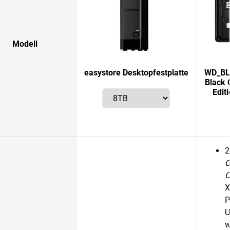
Modell
easystore Desktopfestplatte
WD_BLA
Black 
Edit
2
C
O
X
P
U
w