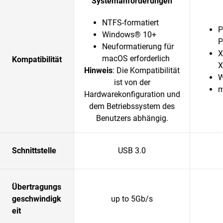
Systemanforderungen
NTFS-formatiert
P
Windows® 10+
P
Neuformatierung für
X
macOS erforderlich
Kompatibilität
X
Hinweis
: Die Kompatibilität
W
ist von der
m
Hardwarekonfiguration und
dem Betriebssystem des
Benutzers abhängig.
Schnittstelle
USB 3.0
Übertragungs
geschwindigk
up to 5Gb/s
eit