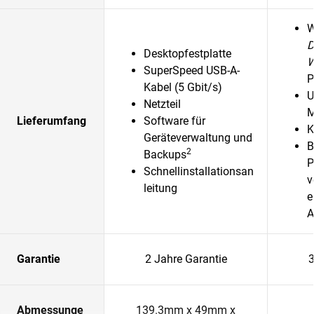
D
Desktopfestplatte
SuperSpeed USB-A-
P
Kabel (5 Gbit/s)
U
Netzteil
M
Lieferumfang
Software für
K
Geräteverwaltung und
B
2
Backups
P
Schnellinstallationsan
v
leitung
e
A
Garantie
2 Jahre Garantie
3
Abmessunge
139.3mm x 49mm x