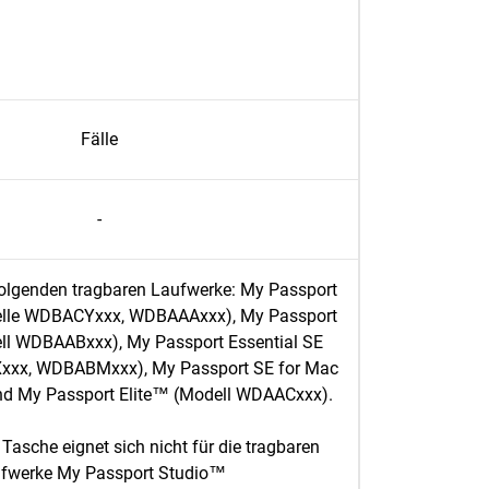
Fälle
-
 folgenden tragbaren Laufwerke: My Passport
elle WDBACYxxx, WDBAAAxxx), My Passport
ll WDBAABxxx), My Passport Essential SE
xxx, WDBABMxxx), My Passport SE for Mac
 My Passport Elite™ (Modell WDAACxxx).
Tasche eignet sich nicht für die tragbaren
fwerke My Passport Studio™