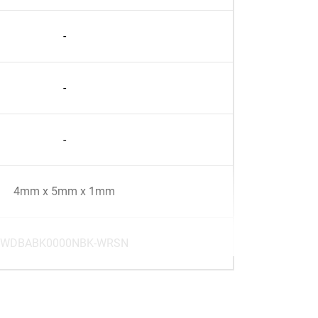
-
-
-
4mm x 5mm x 1mm
WDBABK0000NBK-WRSN