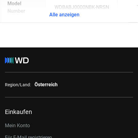
Model
WDBABJ0000NBK-NRSN
Number
Alle anzeigen
Österreich
Region/Land:
Einkaufen
Mein Konto
Für E-Mail registrieren