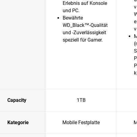
Erlebnis auf Konsole
v
und PC.
W
Bewährte
e
WD_Black™-Qualität
v
und -Zuverlässigkeit
M
speziell für Gamer.
(
S
P
P
k
Capacity
1TB
Kategorie
Mobile Festplatte
M