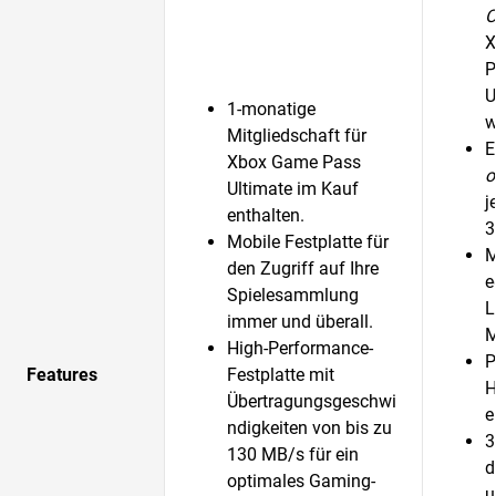
O
X
P
U
1-monatige
w
Mitgliedschaft für
E
Xbox Game Pass
o
Ultimate im Kauf
j
enthalten.
3
Mobile Festplatte für
M
den Zugriff auf Ihre
e
Spielesammlung
L
immer und überall.
M
High-Performance-
P
Features
Festplatte mit
H
Übertragungsgeschwi
e
ndigkeiten von bis zu
3
130 MB/s für ein
d
optimales Gaming-
u