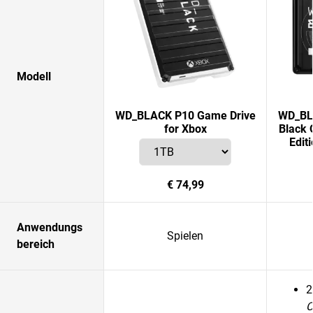
Modell
WD_BLACK P10 Game Drive
WD_BLA
for Xbox
Black 
Edit
€ 74,99
Anwendungs
Spielen
bereich
2
C