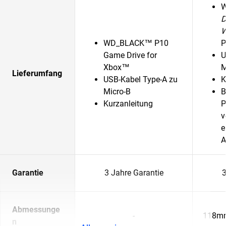
D
WD_BLACK™ P10
P
Game Drive for
U
Xbox™
M
Lieferumfang
USB-Kabel Type-A zu
K
Micro-B
B
Kurzanleitung
P
v
e
A
Garantie
3 Jahre Garantie
3
Abmessunge
-
118mm
n