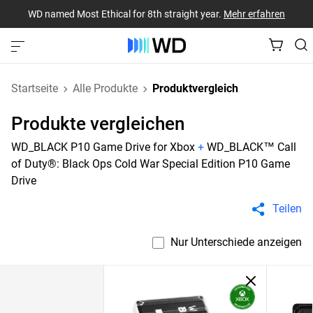
WD named Most Ethical for 8th straight year.
Mehr erfahren
Startseite
Alle Produkte
Produktvergleich
Produkte vergleichen
WD_BLACK P10 Game Drive for Xbox
+
WD_BLACK™ Call
of Duty®: Black Ops Cold War Special Edition P10 Game
Drive
Teilen
Nur Unterschiede anzeigen