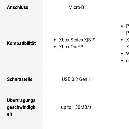
Anschluss
Micro-B
P
P
Xbox Series X|S™
X
Kompatibilität
Xbox One™
X
W
m
Schnittstelle
USB 3.2 Gen 1
Übertragungs
geschwindigk
up to 130MB/s
eit