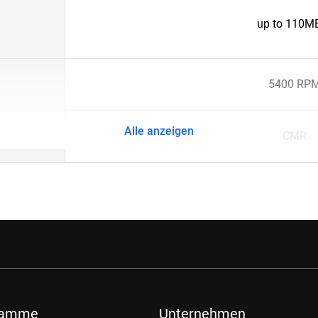
up to 110M
5400 RP
Alle anzeigen
CMR
ramme
Unternehmen