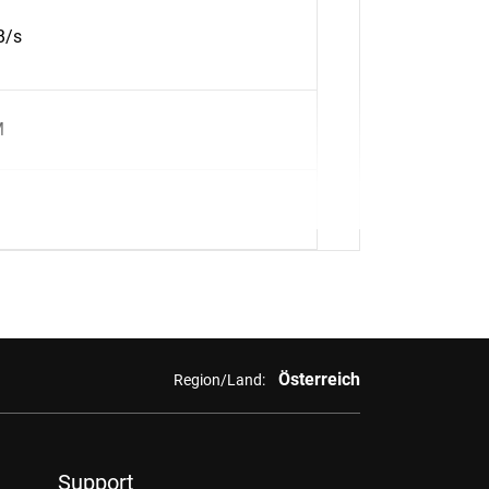
B/s
M
Österreich
Region/Land:
Support