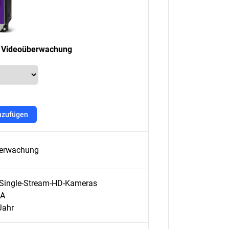
ie Videoüberwachung
nzufügen
überwachung
64 Single-Stream-HD-Kameras
DA
Jahr