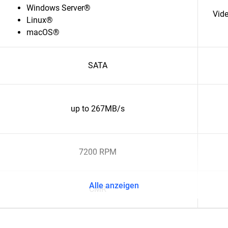
Windows Server®
Vid
Linux®
macOS®
SATA
up to 267MB/s
7200 RPM
Alle anzeigen
CMR