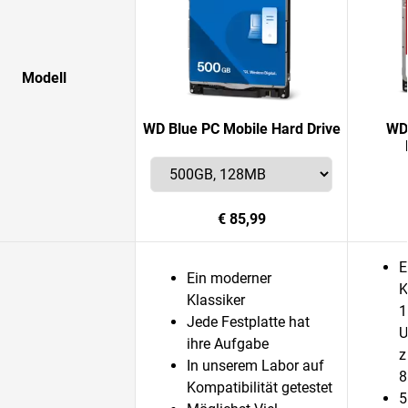
Modell
WD Blue PC Mobile Hard Drive
WD
€ 85,99
E
Ein moderner
K
Klassiker
1
Jede Festplatte hat
U
ihre Aufgabe
z
In unserem Labor auf
8
Kompatibilität getestet
5