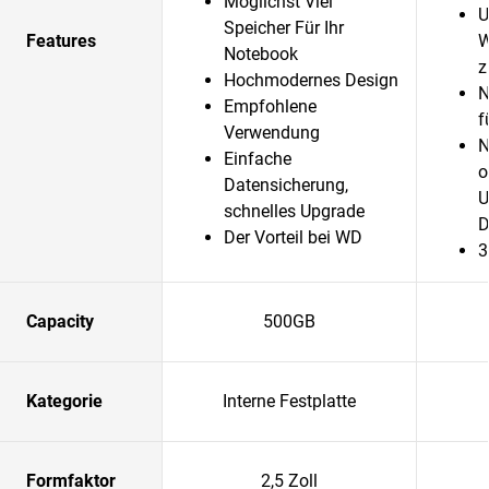
Möglichst Viel
U
Speicher Für Ihr
Features
W
Notebook
z
Hochmodernes Design
N
Empfohlene
f
Verwendung
N
Einfache
o
Datensicherung,
U
schnelles Upgrade
D
Der Vorteil bei WD
3
Capacity
500GB
Kategorie
Interne Festplatte
Formfaktor
2,5 Zoll