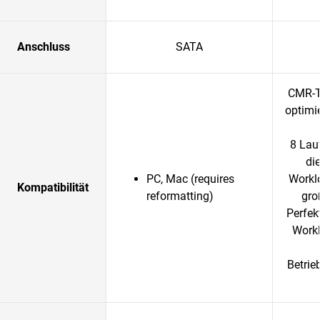
Anschluss
SATA
CMR-T
optimi
8 Lau
di
PC, Mac (requires
Worklo
Kompatibilität
reformatting)
gro
Perfek
Workl
Betrie