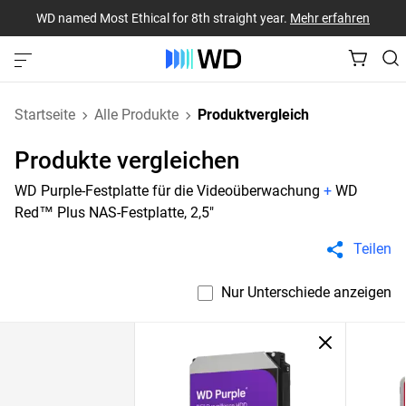
WD named Most Ethical for 8th straight year.
Mehr erfahren
Startseite
Alle Produkte
Produktvergleich
Produkte vergleichen
WD Purple-Festplatte für die Videoüberwachung
+
WD
Red™ Plus NAS-Festplatte, 2,5"
Teilen
Nur Unterschiede anzeigen