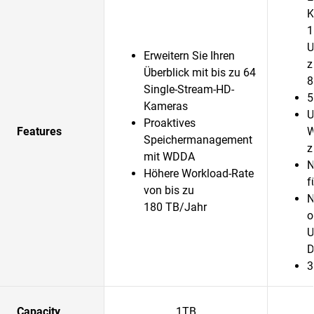
K
1
U
Erweitern Sie Ihren
z
Überblick mit bis zu 64
8
Single-Stream-HD-
5
Kameras
U
Proaktives
Features
W
Speichermanagement
z
mit WDDA
N
Höhere Workload-Rate
f
von bis zu
N
180 TB/Jahr
o
U
D
3
Capacity
1TB