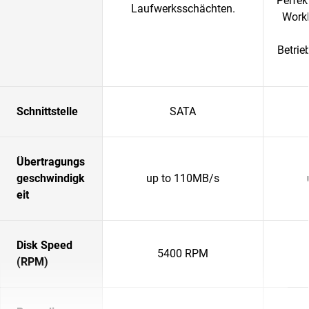
Perfek
Laufwerksschächten.
Workl
Betrie
Schnittstelle
SATA
Übertragungs
geschwindigk
up to 110MB/s
eit
Disk Speed
5400 RPM
(RPM)