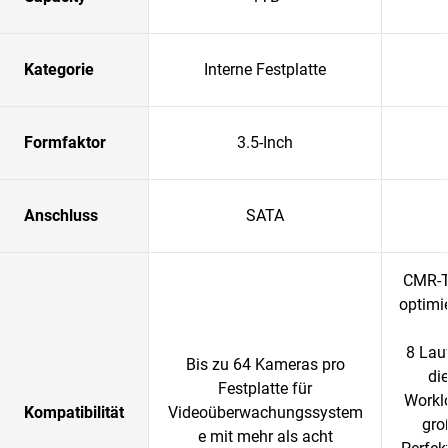
Kategorie
Interne Festplatte
Formfaktor
3.5-Inch
Anschluss
SATA
CMR-T
optimi
8 Lau
Bis zu 64 Kameras pro
di
Festplatte für
Worklo
Kompatibilität
Videoüberwachungssystem
gro
e mit mehr als acht