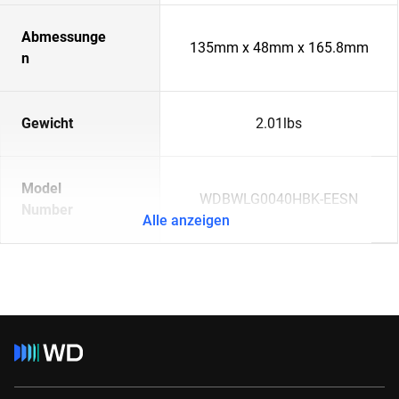
Abmessunge
135mm x 48mm x 165.8mm
n
Gewicht
2.01lbs
Model
WDBWLG0040HBK-EESN
Number
Alle anzeigen