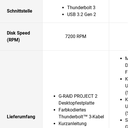
Thunderbolt 3
Schnittstelle
USB 3.2 Gen 2
Disk Speed
7200 RPM
(RPM)
M
D
F
K
U
(
G-RAID PROJECT 2
K
Desktopfestplatte
U
Farbkodiertes
(
Lieferumfang
Thunderbolt™ 3-Kabel
S
Kurzanleitung
G