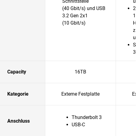
Schnittstelle
u
(40 Gbit/s) und USB
2
3.2 Gen 2x1
1
(10 Gbit/s)
H
z
u
S
3
Capacity
16TB
Kategorie
Externe Festplatte
E
Thunderbolt 3
Anschluss
USB-C