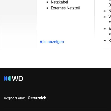
Netzkabel
B
Externes Netzteil
N
W
F
A
F
K
Alle anzeigen
Österreich
Region/Land: