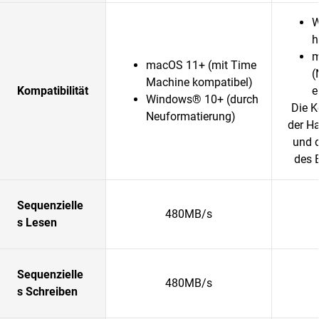
W
h
m
macOS 11+ (mit Time
(
Machine kompatibel)
Kompatibilität
e
Windows® 10+ (durch
Die K
Neuformatierung)
der H
und 
des 
Sequenzielle
480MB/s
s Lesen
Sequenzielle
480MB/s
s Schreiben