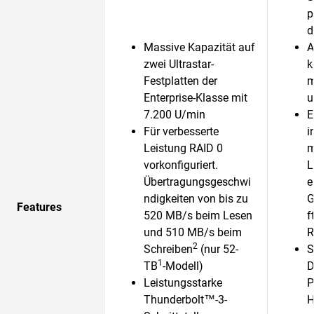
p
d
Massive Kapazität auf
A
zwei Ultrastar-
k
Festplatten der
m
Enterprise-Klasse mit
u
7.200 U/min
E
Für verbesserte
i
Leistung RAID 0
m
vorkonfiguriert.
L
Übertragungsgeschwi
e
ndigkeiten von bis zu
G
Features
520 MB/s beim Lesen
f
und 510 MB/s beim
R
2
Schreiben
(nur 52-
S
1
TB
-Modell)
D
Leistungsstarke
P
Thunderbolt™-3-
H