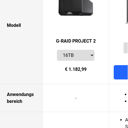
Modell
G-RAID PROJECT 2
€ 1.182,99
Anwendungs
-
bereich
A
S