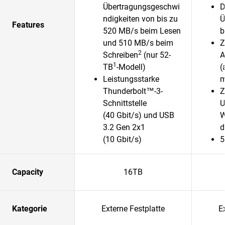
Übertragungsgeschwi
D
ndigkeiten von bis zu
Ü
Features
520 MB/s beim Lesen
b
und 510 MB/s beim
Z
2
Schreiben
(nur 52-
A
1
TB
-Modell)
(
Leistungsstarke
m
Thunderbolt™-3-
Z
Schnittstelle
U
(40 Gbit/s) und USB
W
3.2 Gen 2x1
d
(10 Gbit/s)
5
Capacity
16TB
Kategorie
Externe Festplatte
E