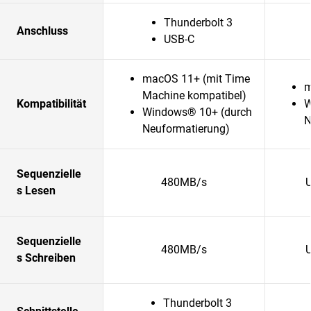
Thunderbolt 3
Anschluss
USB-C
macOS 11+ (mit Time
m
Machine kompatibel)
Kompatibilität
W
Windows® 10+ (durch
N
Neuformatierung)
Sequenzielle
480MB/s
s Lesen
Sequenzielle
480MB/s
s Schreiben
Thunderbolt 3