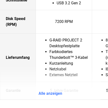
Schnittstelle
USB 3.2 Gen 2
Disk Speed
7200 RPM
(RPM)
G-RAID PROJECT 2
8
Desktopfestplatte
G
Farbkodiertes
T
Lieferumfang
Thunderbolt™ 3-Kabel
(
Kurzanleitung
k
Netzkabel
I
Externes Netzteil
S
Garantie
5 Jahre Garantie
5
Alle anzeigen