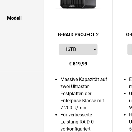
Modell
G-RAID PROJECT 2
G-
€ 819,99
Massive Kapazität auf
E
zwei Ultrastar-
m
Festplatten der
U
Enterprise-Klasse mit
u
7.200 U/min
W
Für verbesserte
H
Leistung RAID 0
U
vorkonfiguriert.
5