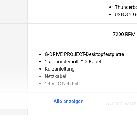
Thunderbo
USB 3.2 G
7200 RPM
G-DRIVE PROJECT-Desktopfestplatte
1 x Thunderbolt™-3-Kabel
Kurzanleitung
Netzkabel
19-VDC-Netzteil
Alle anzeigen
5 Jahre Garan