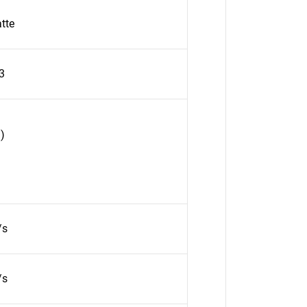
tte
3
)
/s
/s