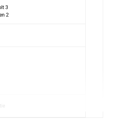
lt 3
en 2
tie