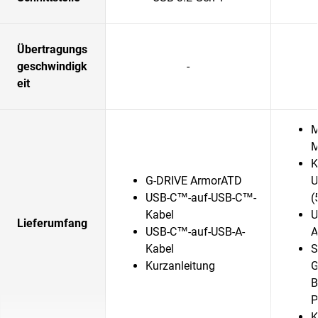
Übertragungs
geschwindigk
-
eit
M
M
K
G-DRIVE ArmorATD
U
USB-C™-auf-USB-C™-
(
Kabel
U
Lieferumfang
USB-C™-auf-USB-A-
A
Kabel
S
Kurzanleitung
G
B
P
K