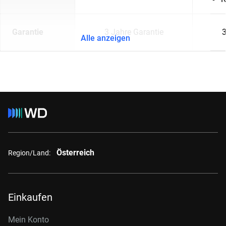
Garantie
3 Jahre Garantie
3
Alle anzeigen
Österreich
Region/Land:
Einkaufen
Mein Konto