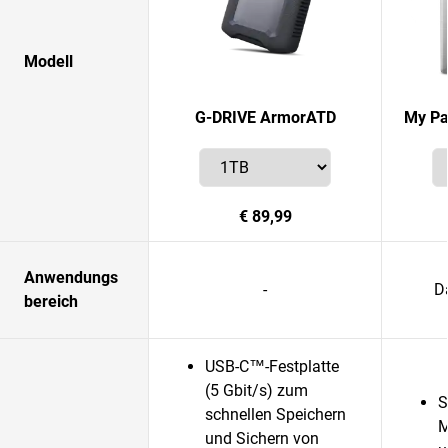
Modell
G-DRIVE ArmorATD
My Pa
€ 89,99
Anwendungs
-
D
bereich
USB-C™-Festplatte
(5 Gbit/s) zum
S
schnellen Speichern
M
und Sichern von