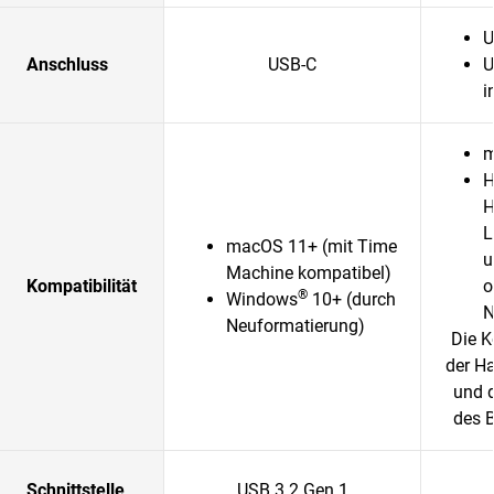
U
Anschluss
USB-C
U
i
m
H
H
L
macOS 11+ (mit Time
u
Machine kompatibel)
Kompatibilität
o
®
Windows
10+ (durch
N
Neuformatierung)
Die K
der H
und 
des 
Schnittstelle
USB 3.2 Gen 1