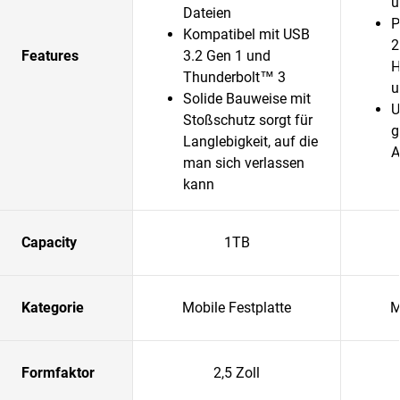
u
Dateien
P
Kompatibel mit USB
2
Features
3.2 Gen 1 und
H
Thunderbolt™ 3
u
Solide Bauweise mit
U
Stoßschutz sorgt für
g
Langlebigkeit, auf die
A
man sich verlassen
kann
Capacity
1TB
Kategorie
Mobile Festplatte
M
Formfaktor
2,5 Zoll