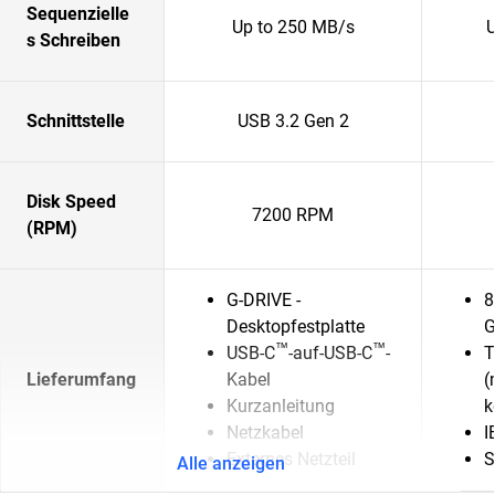
Sequenzielle
Up to 250 MB/s
s Schreiben
Schnittstelle
USB 3.2 Gen 2
Disk Speed
7200 RPM
(RPM)
G-DRIVE -
8
Desktopfestplatte
G
™
™
USB-C
-auf-USB-C
-
T
Lieferumfang
Kabel
(
Kurzanleitung
k
Netzkabel
I
Externes Netzteil
S
Alle anzeigen