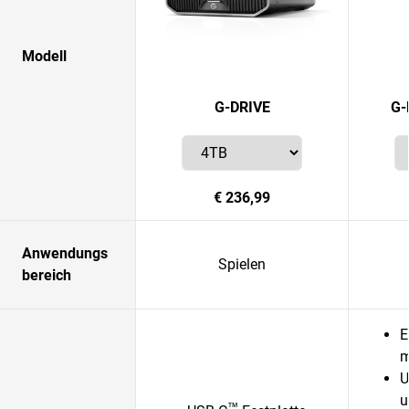
Modell
G-DRIVE
G-
€ 236,99
Anwendungs
Spielen
bereich
E
m
U
u
™