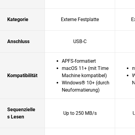
Kategorie
Externe Festplatte
E
Anschluss
USB-C
APFS-formatiert
macOS 11+ (mit Time
m
Kompatibilität
Machine kompatibel)
W
Windows® 10+ (durch
N
Neuformatierung)
Sequenzielle
Up to 250 MB/s
s Lesen