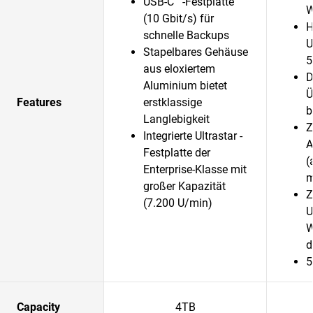
USB-C
-Festplatte
W
(10 Gbit/s) für
H
schnelle Backups
U
Stapelbares Gehäuse
5
aus eloxiertem
D
Aluminium bietet
Ü
Features
erstklassige
b
Langlebigkeit
Z
Integrierte Ultrastar -
A
Festplatte der
(
Enterprise-Klasse mit
m
großer Kapazität
Z
(7.200 U/min)
U
W
d
5
Capacity
4TB