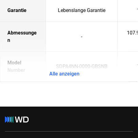
Garantie
Lebenslange Garantie
Abmessunge
107.
-
n
Model
SDPA4NN-0000-GBSNB
Number
Alle anzeigen