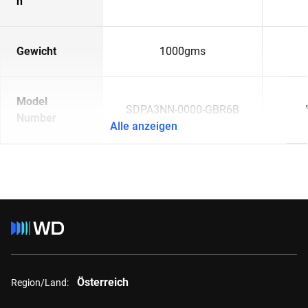
n
Gewicht
1000gms
Model
SDPA3NN-0000-GBR6B
Number
Alle anzeigen
Österreich
Region/Land: