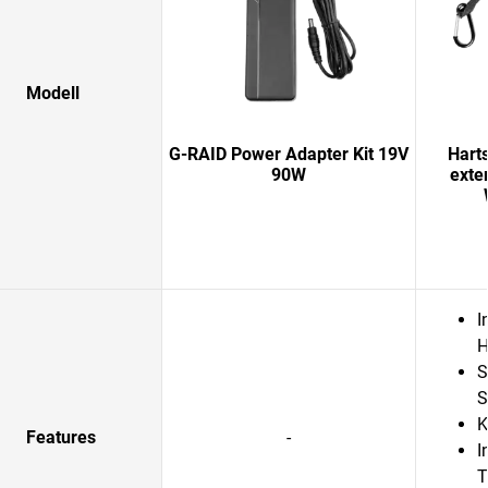
Modell
G-RAID Power Adapter Kit 19V
Hart
90W
exte
I
H
S
S
K
Features
-
I
T