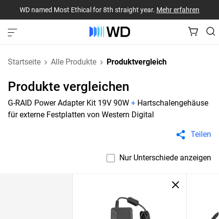
WD named Most Ethical for 8th straight year.
Mehr erfahren
Startseite
Alle Produkte
Produktvergleich
Produkte vergleichen
G-RAID Power Adapter Kit 19V 90W
+
Hartschalengehäuse
für externe Festplatten von Western Digital
Teilen
Nur Unterschiede anzeigen