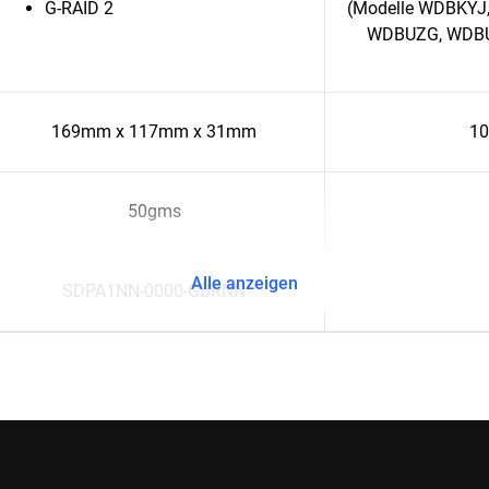
G-RAID 2
(Modelle WDBKYJ,
WDBUZG, WDBU6
169mm x 117mm x 31mm
10
50gms
Alle anzeigen
SDPA1NN-0000-GBRNN