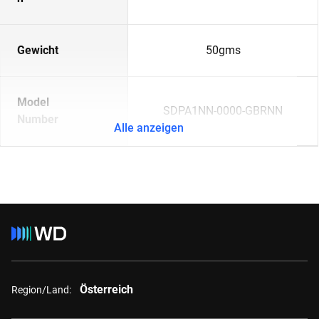
Gewicht
50gms
Model
SDPA1NN-0000-GBRNN
Number
Alle anzeigen
Österreich
Region/Land: