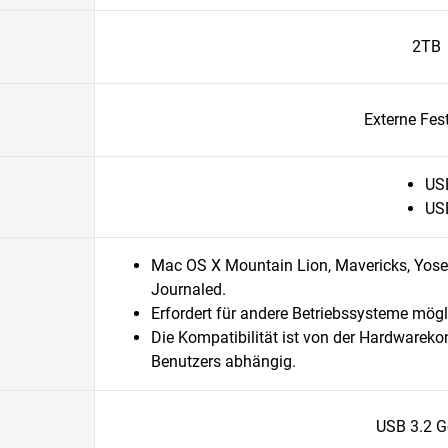
2TB
Externe Fest
US
US
Mac OS X Mountain Lion, Mavericks, Yosem
Journaled.
Erfordert für andere Betriebssysteme mög
Die Kompatibilität ist von der Hardwarek
Benutzers abhängig.
USB 3.2 G