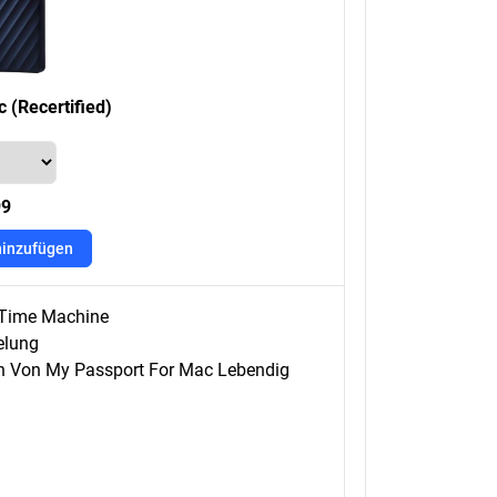
 (Recertified)
99
hinzufügen
e Time Machine
elung
ign Von My Passport For Mac Lebendig