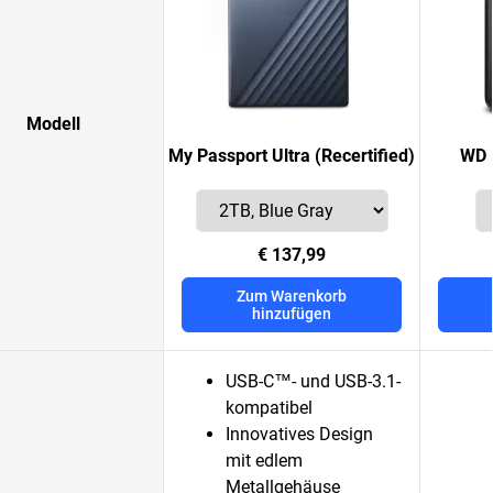
Modell
My Passport Ultra (Recertified)
WD 
€ 137,99
Zum Warenkorb
hinzufügen
USB-C™- und USB-3.1-
kompatibel
Innovatives Design
mit edlem
Metallgehäuse