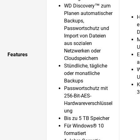
WD Discovery™ zum
Planen automatischer
H
Backups,
e
Passwortschutz und
D
Import von Dateien
M
aus sozialen
U
Netzwerken oder
Features
E
Cloudspeichern
a
Stündliche, tägliche
W
oder monatliche
U
Backups
K
Passwortschutz mit
3
256-Bit-AES-
Hardwareverschlüssel
ung
Bis zu 5 TB Speicher
Für Windows® 10
formatiert