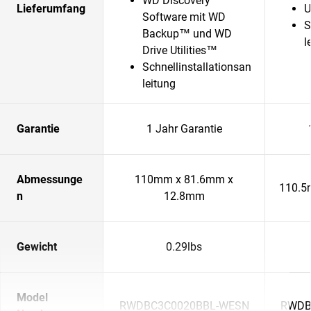
WD Discovery™
Lieferumfang
U
Software mit WD
S
Backup™ und WD
l
Drive Utilities™
Schnellinstallationsan
leitung
Garantie
1 Jahr Garantie
Abmessunge
110mm x 81.6mm x
110.5
n
12.8mm
Gewicht
0.29lbs
Model
RWDBC3C0020BBL-WESN
RWDB