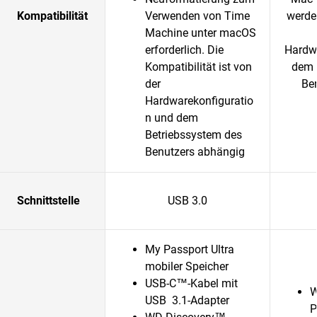
Kompatibilität
Verwenden von Time
werden
Machine unter macOS
erforderlich. Die
Hardwa
Kompatibilität ist von
dem 
der
Be
Hardwarekonfiguratio
n und dem
Betriebssystem des
Benutzers abhängig
Schnittstelle
USB 3.0
My Passport Ultra
mobiler Speicher
USB-C™-Kabel mit
W
USB 3.1-Adapter
P