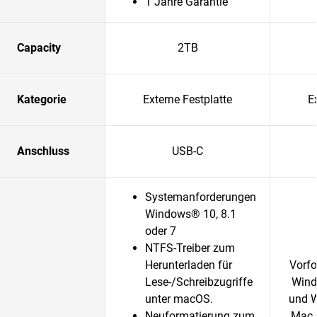
1 Jahre Garantie
Capacity
2TB
Kategorie
Externe Festplatte
E
Anschluss
USB-C
Systemanforderungen
Windows® 10, 8.1
oder 7
NTFS-Treiber zum
Herunterladen für
Vorfo
Lese-/Schreibzugriffe
Wind
unter macOS.
und W
Neuformatierung zum
Mac 