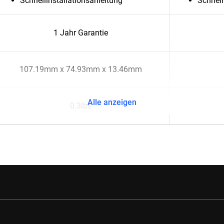
Schnellinstallationsanleitung
Schnell
1 Jahr Garantie
107.19mm x 74.93mm x 13.46mm
Alle anzeigen
0.3lbs