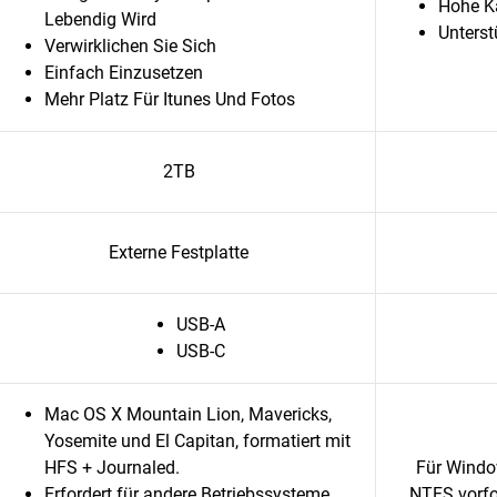
Hohe K
Lebendig Wird
Unterst
Verwirklichen Sie Sich
Einfach Einzusetzen
Mehr Platz Für Itunes Und Fotos
2TB
Externe Festplatte
USB-A
USB-C
Mac OS X Mountain Lion, Mavericks,
Yosemite und El Capitan, formatiert mit
HFS + Journaled.
Für Windo
Erfordert für andere Betriebssysteme
NTFS vorfo