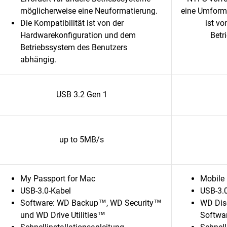
möglicherweise eine Neuformatierung.
eine Umforma
Die Kompatibilität ist von der
ist v
Hardwarekonfiguration und dem
Betr
Betriebssystem des Benutzers
abhängig.
USB 3.2 Gen 1
up to 5MB/s
My Passport for Mac
Mobile 
USB-3.0-Kabel
USB-3.
Software: WD Backup™, WD Security™
WD Dis
und WD Drive Utilities™
Softwa