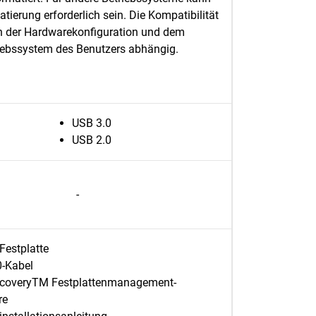
tierung erforderlich sein. Die Kompatibilität
on der Hardwarekonfiguration und dem
iebssystem des Benutzers abhängig.
USB 3.0
USB 2.0
-
Festplatte
0-Kabel
coveryTM Festplattenmanagement-
re