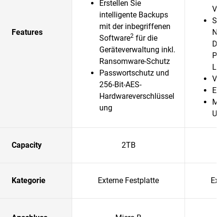
Erstellen Sie
V
intelligente Backups
S
mit der inbegriffenen
Features
N
2
Software
für die
D
Geräteverwaltung inkl.
P
Ransomware-Schutz
L
Passwortschutz und
V
256-Bit-AES-
E
Hardwareverschlüssel
M
ung
U
Capacity
2TB
Kategorie
Externe Festplatte
E