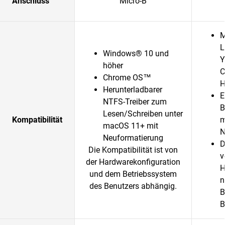
Anschluss
Micro-B
M
L
Windows® 10 und
Y
höher
C
Chrome OS™
H
Herunterladbarer
E
NTFS-Treiber zum
B
Lesen/Schreiben unter
Kompatibilität
m
macOS 11+ mit
N
Neuformatierung
D
Die Kompatibilität ist von
v
der Hardwarekonfiguration
H
und dem Betriebssystem
n
des Benutzers abhängig.
B
B