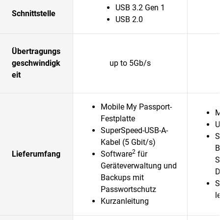
USB 3.2 Gen 1
Schnittstelle
USB 2.0
Übertragungs
geschwindigk
up to 5Gb/s
eit
Mobile My Passport-
M
Festplatte
U
SuperSpeed-USB-A-
S
Kabel (5 Gbit/s)
B
2
Lieferumfang
Software
für
S
Geräteverwaltung und
D
Backups mit
S
Passwortschutz
l
Kurzanleitung