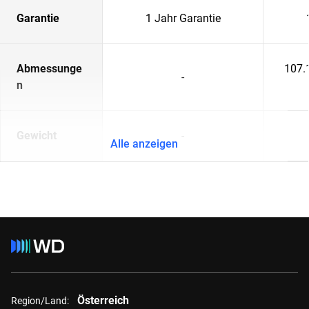
Garantie
1 Jahr Garantie
Abmessunge
107.
-
n
Gewicht
-
Alle anzeigen
Österreich
Region/Land: