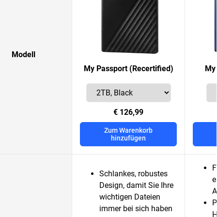
Modell
My Passport (Recertified)
My 
€ 126,99
Zum Warenkorb
hinzufügen
F
Schlankes, robustes
e
Design, damit Sie Ihre
A
wichtigen Dateien
P
immer bei sich haben
H