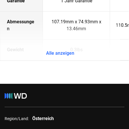
Garantie
1 Jahr Garantie
Abmessunge
107.19mm x 74.93mm x
110.5
n
13.46mm
Gewicht
0.3lbs
Alle anzeigen
Österreich
Region/Land: