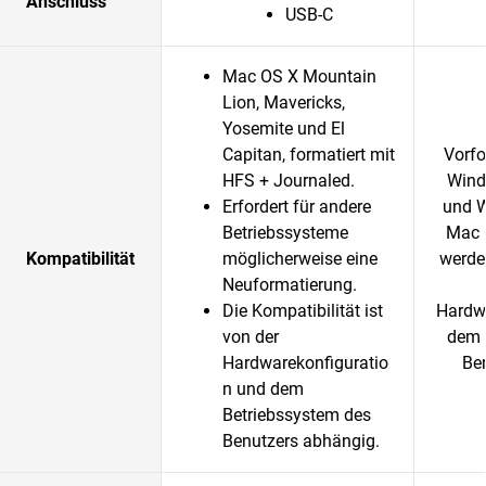
Anschluss
USB-C
Mac OS X Mountain
Lion, Mavericks,
Yosemite und El
Capitan, formatiert mit
Vorfo
HFS + Journaled.
Wind
Erfordert für andere
und W
Betriebssysteme
Mac 
Kompatibilität
möglicherweise eine
werden
Neuformatierung.
Die Kompatibilität ist
Hardwa
von der
dem 
Hardwarekonfiguratio
Be
n und dem
Betriebssystem des
Benutzers abhängig.