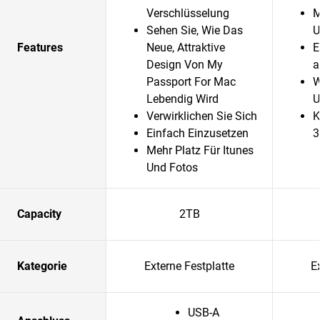
Verschlüsselung
M
Sehen Sie, Wie Das
U
Features
Neue, Attraktive
E
Design Von My
a
Passport For Mac
W
Lebendig Wird
U
Verwirklichen Sie Sich
K
Einfach Einzusetzen
3
Mehr Platz Für Itunes
Und Fotos
Capacity
2TB
Kategorie
Externe Festplatte
E
USB-A