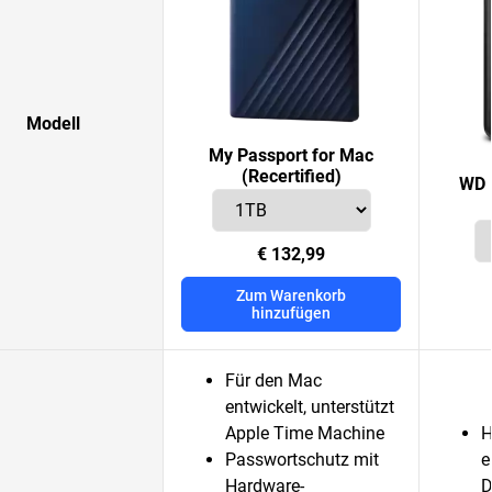
Modell
My Passport for Mac
(Recertified)
WD 
€ 132,99
Zum Warenkorb
hinzufügen
Für den Mac
entwickelt, unterstützt
Apple Time Machine
H
Passwortschutz mit
e
Hardware-
D