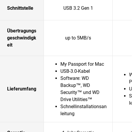
Schnittstelle
USB 3.2 Gen 1
Übertragungs
geschwindigk
up to 5MB/s
eit
My Passport for Mac
USB-3.0-Kabel
W
Software: WD
P
Backup™, WD
Lieferumfang
U
Security™ und WD
S
Drive Utilities™
l
Schnellinstallationsan
leitung