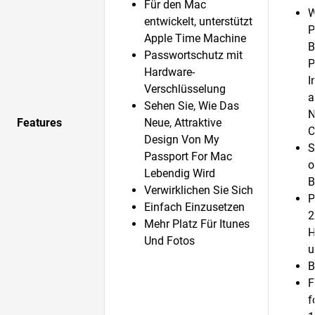
Für den Mac
W
entwickelt, unterstützt
P
Apple Time Machine
B
Passwortschutz mit
P
Hardware-
I
Verschlüsselung
a
Sehen Sie, Wie Das
N
Features
Neue, Attraktive
C
Design Von My
S
Passport For Mac
o
Lebendig Wird
B
Verwirklichen Sie Sich
P
Einfach Einzusetzen
2
Mehr Platz Für Itunes
H
Und Fotos
B
F
f