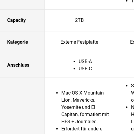
1
Capacity
2TB
Kategorie
Externe Festplatte
E
USB-A
Anschluss
USB-C
S
Mac OS X Mountain
W
Lion, Mavericks,
o
Yosemite und El
N
Capitan, formatiert mit
H
HFS + Journaled.
L
Erfordert für andere
u