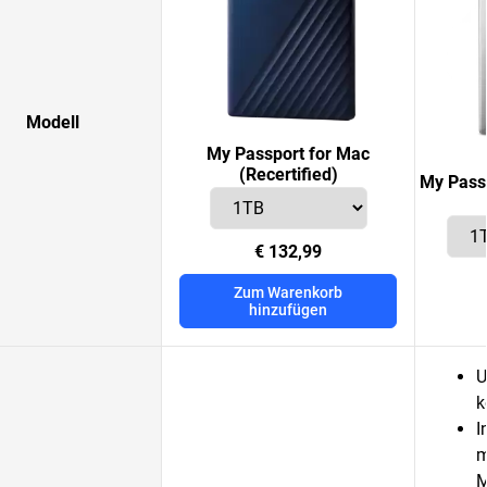
Modell
My Passport for Mac
(Recertified)
My Passp
€ 132,99
Zum Warenkorb
hinzufügen
U
k
I
m
M