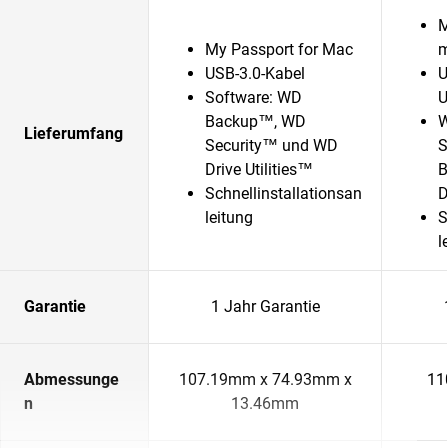
M
My Passport for Mac
m
USB-3.0-Kabel
U
Software: WD
U
Backup™, WD
W
Lieferumfang
Security™ und WD
S
Drive Utilities™
B
Schnellinstallationsan
D
leitung
S
l
Garantie
1 Jahr Garantie
Abmessunge
107.19mm x 74.93mm x
11
n
13.46mm