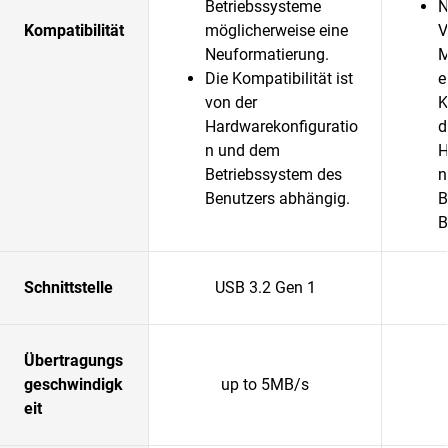
Betriebssysteme
N
Kompatibilität
möglicherweise eine
V
Neuformatierung.
M
Die Kompatibilität ist
e
von der
K
Hardwarekonfiguratio
d
n und dem
H
Betriebssystem des
n
Benutzers abhängig.
B
B
Schnittstelle
USB 3.2 Gen 1
Übertragungs
geschwindigk
up to 5MB/s
eit