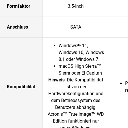
Formfaktor
3.5-Inch
Anschluss
SATA
Windows® 11,
Windows 10, Windows
8.1 oder Windows 7
macOS High Sierra™,
Sierra oder El Capitan
Hinweis
: Die Kompatibilität
P
Kompatibilität
ist von der
r
Hardwarekonfiguration und
dem Betriebssystem des
Benutzers abhängig.
Acronis™ True Image™ WD
Edition funktioniert nur
unter Windows.