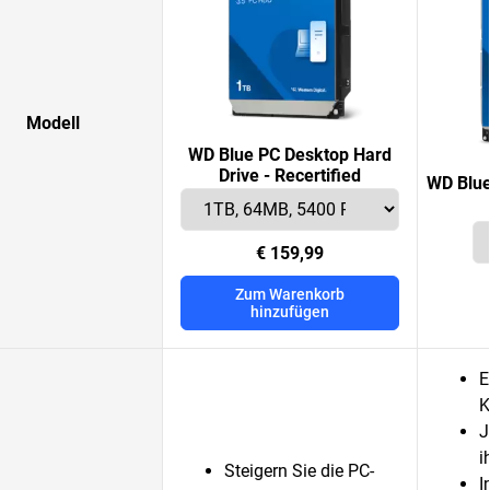
Modell
WD Blue PC Desktop Hard
Drive - Recertified
WD Blue
€ 159,99
Zum Warenkorb
hinzufügen
E
K
J
i
Steigern Sie die PC-
I