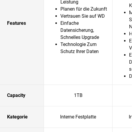
Leistung
K
Planen für die Zukunft
M
Vertrauen Sie auf WD
S
Features
Einfache
N
Datensicherung,
H
Schnelles Upgrade
E
Technologie Zum
V
Schutz Ihrer Daten
E
D
s
D
Capacity
1TB
Kategorie
Interne Festplatte
I