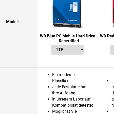
Modell
WD Blue PC Mobile Hard Drive
WD Red 
- Recertified
Ein moderner
Klassiker
I
Jede Festplatte hat
m
ihre Aufgabe
U
In unserem Labor auf
g
Kompatibilität getestet
N
Möglichst Viel
F