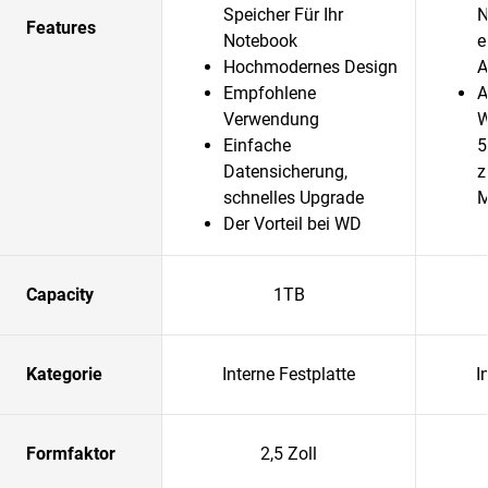
Speicher Für Ihr
N
Features
Notebook
e
Hochmodernes Design
A
Empfohlene
A
Verwendung
W
Einfache
5
Datensicherung,
z
schnelles Upgrade
Der Vorteil bei WD
Capacity
1TB
Kategorie
Interne Festplatte
I
Formfaktor
2,5 Zoll