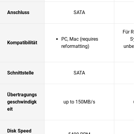
Anschluss
SATA
Für R
PC, Mac (requires
S
Kompatibilität
reformatting)
unbe
Schnittstelle
SATA
Übertragungs
geschwindigk
up to 150MB/s
eit
Disk Speed