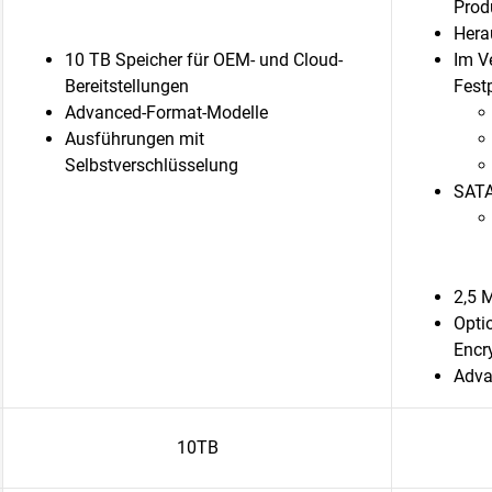
Prod
Hera
10 TB Speicher für OEM- und Cloud-
Im Ve
Bereitstellungen
Festp
Advanced-Format-Modelle
Ausführungen mit
Selbstverschlüsselung
SATA
2,5 
Optio
Encr
Adva
10TB