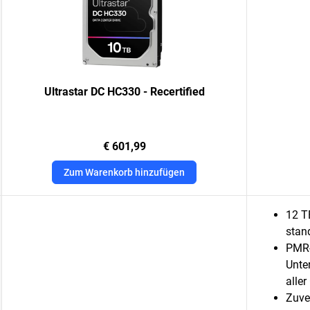
Ultrastar DC HC330 - Recertified
€ 601,99
Zum Warenkorb hinzufügen
12 T
stan
PMR-
Unte
alle
Zuve