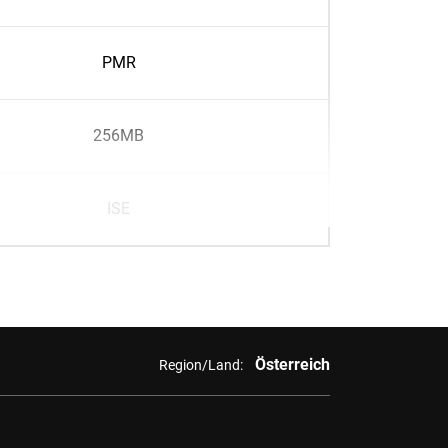
PMR
256MB
ISE
Österreich
Region/Land: