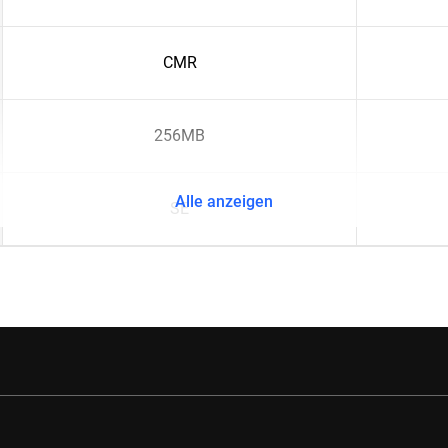
CMR
256MB
Alle anzeigen
SE