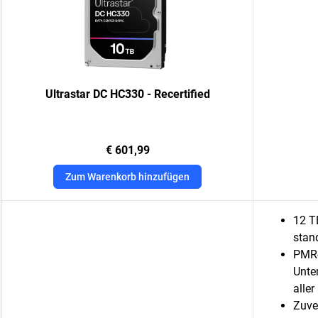
Ultrastar DC HC330 - Recertified
€ 601,99
Zum Warenkorb hinzufügen
12 T
stan
PMR-
Unte
alle
Zuve