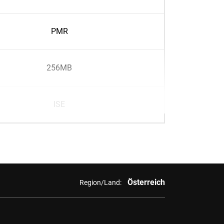
PMR
256MB
ISE
Österreich
Region/Land: