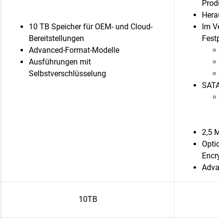
Prod
Hera
10 TB Speicher für OEM- und Cloud-
Im Ve
Bereitstellungen
Festp
Advanced-Format-Modelle
Ausführungen mit
Selbstverschlüsselung
SATA
2,5 
Optio
Encr
Adva
10TB