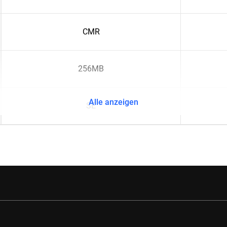
CMR
256MB
Alle anzeigen
SE