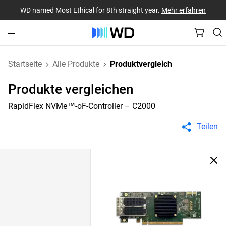
WD named Most Ethical for 8th straight year.
Mehr erfahren
Startseite
Alle Produkte
Produktvergleich
Produkte vergleichen
RapidFlex NVMe™-oF-Controller – C2000
Teilen