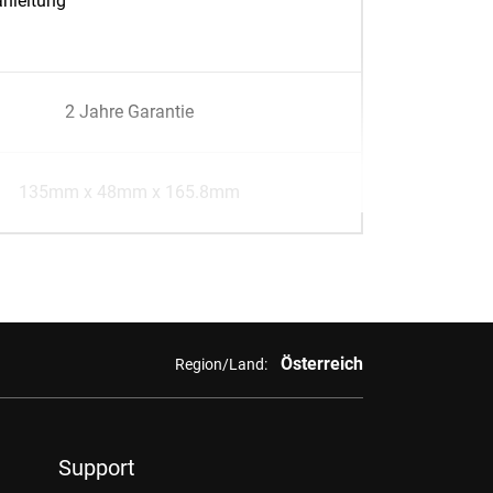
nleitung
2 Jahre Garantie
135mm x 48mm x 165.8mm
Österreich
Region/Land:
Support