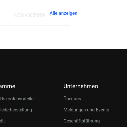
Alle anzeigen
WDMX085RNW
ramme
Unternehmen
tskontenvorteile
Über uns
ederherstellung
Meldungen und Events
dit
Geschäftsführung