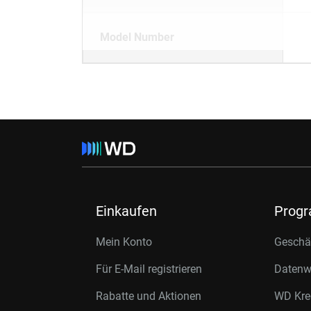
Model Number
Einkaufen
Prog
Mein Konto
Geschäf
Für E-Mail registrieren
Datenwi
Rabatte und Aktionen
WD Kre