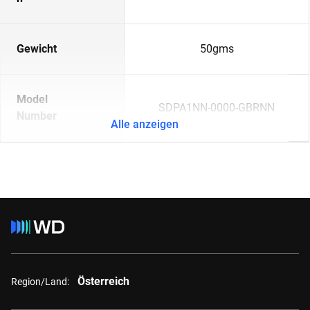
Gewicht
50gms
Model
SDPA1NN-0000-GBRNN
Number
Alle anzeigen
Österreich
Region/Land: