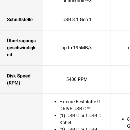
Thunderbolt™3
Schnittstelle
USB 3.1 Gen 1
Übertragungs
geschwindigk
up to 195MB/s
eit
Disk Speed
5400 RPM
(RPM)
Externe Festplatte G-
DRIVE USB-C™
(1) USB-C-auf-USB-C-
8
Kabel
G
(1) USB-C auf USB-