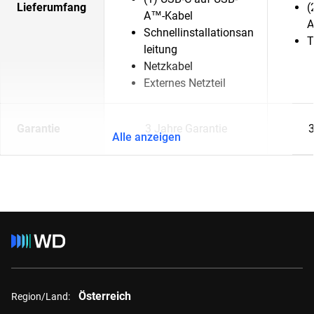
Lieferumfang
(
A™-Kabel
A
Schnellinstallationsan
T
leitung
Netzkabel
Externes Netzteil
Garantie
3 Jahre Garantie
3
Alle anzeigen
Österreich
Region/Land: