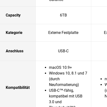
Capacity
6TB
Kategorie
Externe Festplatte
E
Anschluss
USB-C
macOS 10.9+
Windows 10, 8.1 und 7
(durch
m
Neuformatierung)
W
Kompatibilität
USB-C™-fähig,
(
kompatibel mit USB
N
3.0 und