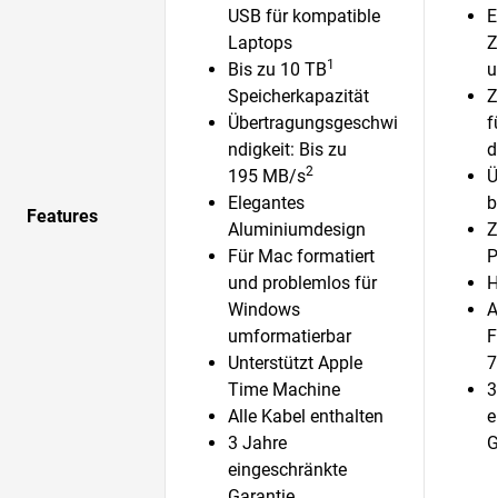
USB für kompatible
E
Laptops
Z
1
Bis zu 10 TB
u
Speicherkapazität
Z
Übertragungsgeschwi
f
ndigkeit: Bis zu
d
2
195 MB/s
Ü
Elegantes
b
Features
Aluminiumdesign
Z
Für Mac formatiert
P
und problemlos für
H
Windows
A
umformatierbar
F
Unterstützt Apple
7
Time Machine
3
Alle Kabel enthalten
e
3 Jahre
G
eingeschränkte
Garantie